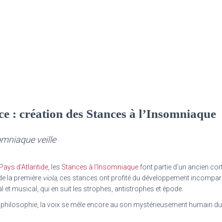
ce : création des Stances à l’Insomniaque
omniaque veille
Pays d’Atlantide
, les
Stances à l’Insomniaque
font partie d’un ancien cort
e la première
viola
, ces stances ont profité du développement incomparab
et musical, qui en suit les strophes, antistrophes et épode.
 la philosophie, la voix se mêle encore au son mystérieusement humain du