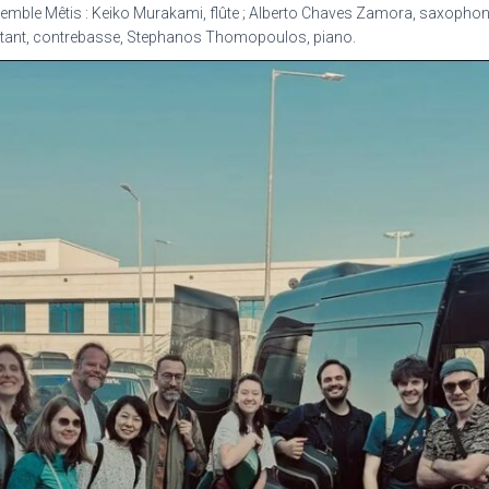
ensemble Mêtis : Keiko Murakami, flûte ; Alberto Chaves Zamora, saxophon
onstant, contrebasse, Stephanos Thomopoulos, piano.