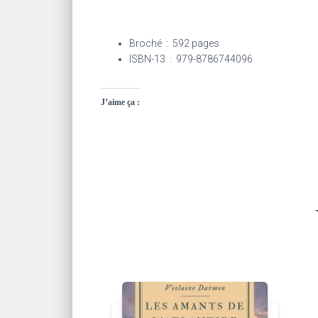
Broché ‏ : ‎
592 pages
ISBN-13 ‏ : ‎
979-8786744096
J’aime ça :