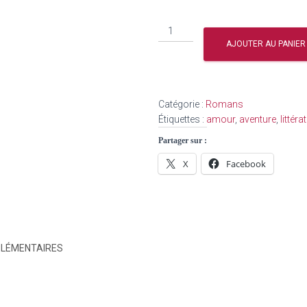
quantité
de
AJOUTER AU PANIER
Le
Songe
de
Pandore
Catégorie :
Romans
-
Étiquettes :
amour
,
aventure
,
littéra
Le
Partager sur :
Cycle
de
X
Facebook
Taramanda,
Tome
2
PLÉMENTAIRES