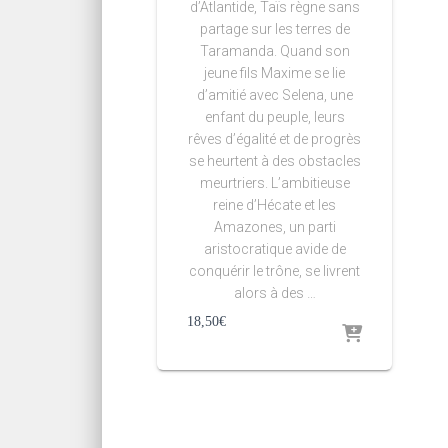
d’Atlantide, Taïs règne sans
partage sur les terres de
Taramanda. Quand son
jeune fils Maxime se lie
d’amitié avec Selena, une
enfant du peuple, leurs
rêves d’égalité et de progrès
se heurtent à des obstacles
meurtriers. L’ambitieuse
reine d’Hécate et les
Amazones, un parti
aristocratique avide de
conquérir le trône, se livrent
alors à des …
18,50
€