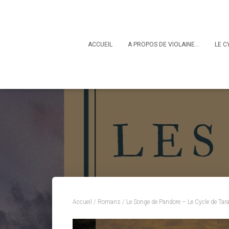
ACCUEIL
A PROPOS DE VIOLAINE…
LE C
Accueil
/
Romans
/ Le Songe de Pandore – Le Cycle de Ta