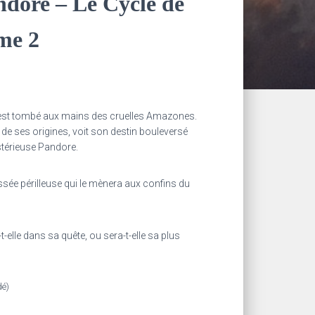
ndore – Le Cycle de
me 2
est tombé aux mains des cruelles Amazones.
t de ses origines, voit son destin bouleversé
stérieuse Pandore.
ée périlleuse qui le mènera aux confins du
-elle dans sa quête, ou sera-t-elle sa plus
dé)