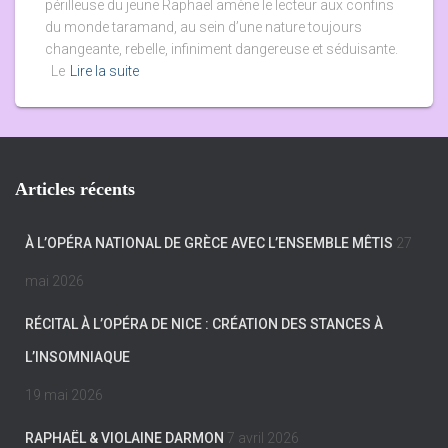
périlleuse du jeune Raphaël amène le lecteur aux confins
du monde taramand, au sein d’une nature toujours
changeante, rebelle, infiniment dangereuse et séduisante.
Le
Lire la suite
Articles récents
À L’OPÉRA NATIONAL DE GRÈCE AVEC L’ENSEMBLE MÊTIS
27
mai 2026
RÉCITAL À L’OPÉRA DE NICE : CRÉATION DES STANCES À
L’INSOMNIAQUE
19 mai 2026
RAPHAËL & VIOLAINE DARMON
7 avril 2026