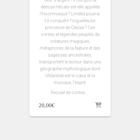
fleur d’argent ? Pourquoi la
déesse Hécate est-elle appelée
l’Insomniaque ? Lirnélid pourra-
t-il conquérir l’orgueilleuse
princesse de Cléüse ? Ces
contes et légendes peuplés de
créatures magiques,
métaphores de la Nature et des
sagesses ancestrales,
transportent le lecteur dans une
géographie mythologique dont
l’Atlantide est le cœur et la
musique, l’esprit.
Recueil de contes …
20,00
€